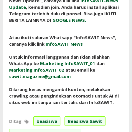
News Update", caranya klik link
InfoSAWIT-News
Update
, kemudian join. Anda harus install aplikasi
Telegram terlebih dulu di ponsel. Bisa juga IKUTI
BERITA LAINNYA DI
GOOGLE NEWS.
Atau ikuti saluran Whatsapp "InfoSAWIT News",
caranya klik link
InfoSAWIT News
Untuk informasi langganan dan Iklan silahkan
WhatsApp ke
Marketing InfoSAWIT_01
dan
Marketing InfoSAWIT_02
atau email ke
sawit.magazine@gmail.com
Dilarang keras mengambil konten, melakukan
crawling atau pengindeksan otomatis untuk AI di
situs web ini tanpa izin tertulis dari InfoSAWIT.
Ditag
beasiswa
Beasiswa Sawit