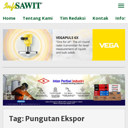
Lewati
ke
konten
Home
Tentang Kami
Tim Redaksi
Kontak
InfoS
Tag:
Pungutan Ekspor