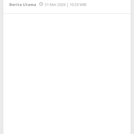
oleh
Berita Utama
31 Mei 2026 | 10:29 WIB
Redaksi
InfoSAWIT