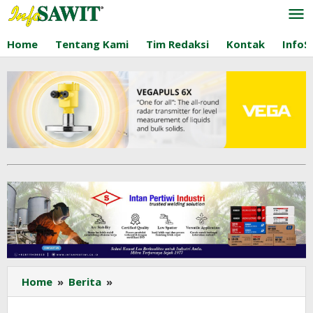
Lewati
ke
konten
Home
Tentang Kami
Tim Redaksi
Kontak
InfoS
Produksi
Home
»
Berita
»
Minyak
Sawit