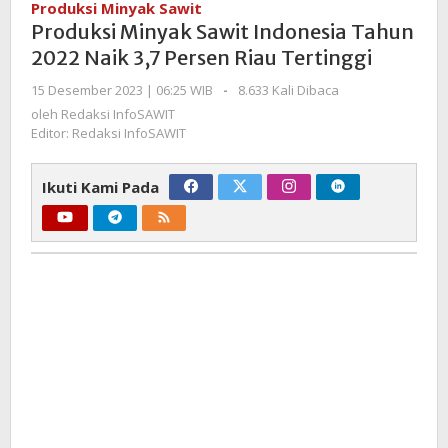
Produksi Minyak Sawit
Indonesia
Produksi Minyak Sawit Indonesia Tahun
Tahun
2022 Naik 3,7 Persen Riau Tertinggi
2022
Naik
oleh
15 Desember 2023 | 06:25 WIB
-
8.633 Kali Dibaca
3,7
Redaksi
oleh
Redaksi InfoSAWIT
InfoSAWIT
Persen
Editor: Redaksi InfoSAWIT
Riau
Tertinggi
Ikuti Kami Pada